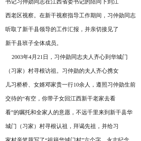
书记习仲勋同志在江西省委书记的陪同下到江
西老区视察。在新干视察指导工作期间，习仲勋同志
听取了新干县领导的工作汇报，并亲切接见了
新干县班子全体成员。
2003年4月21日，习仲勋同志夫人齐心到华城门
（习家）村寻根访祖。习仲勋的夫人齐心携女
儿习桥桥、女婿邓家贵一行10余人，遵照习仲勋生前
交待的“有空，你带子女回江西新干老家去看
看”的嘱托和全家人的意愿，不远千里来到新干县华
城门（习家）村寻根认祖，拜谒先祖，并给习
家村亲笔题写了“祖籍华城门村”六个字，永志纪念。