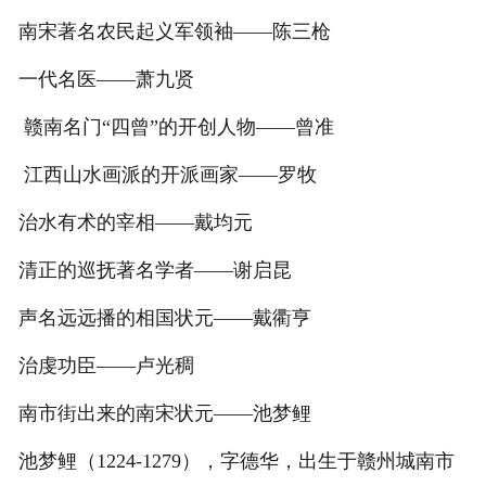
南宋著名农民起义军领袖——陈三枪
一代名医——萧九贤
赣南名门“四曾”的开创人物——曾准
江西山水画派的开派画家——罗牧
治水有术的宰相——戴均元
清正的巡抚著名学者——谢启昆
声名远远播的相国状元——戴衢亨
治虔功臣——卢光稠
南市街出来的南宋状元——池梦鲤
池梦鲤（1224-1279），字德华，出生于赣州城南市