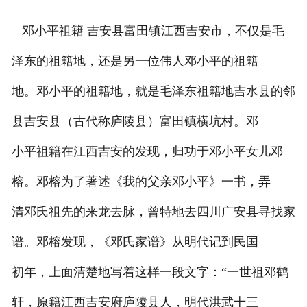
邓小平祖籍 吉安县富田镇江西吉安市，不仅是毛
泽东的祖籍地，还是另一位伟人邓小平的祖籍
地。邓小平的祖籍地，就是毛泽东祖籍地吉水县的邻
县吉安县（古代称庐陵县）富田镇横坑村。邓
小平祖籍在江西吉安的发现，归功于邓小平女儿邓
榕。邓榕为了著述《我的父亲邓小平》一书，弄
清邓氏祖先的来龙去脉，曾特地去四川广安县寻找家
谱。邓榕发现，《邓氏家谱》从明代记到民国
初年，上面清楚地写着这样一段文字：“一世祖邓鹤
轩，原籍江西吉安府庐陵县人，明代洪武十三