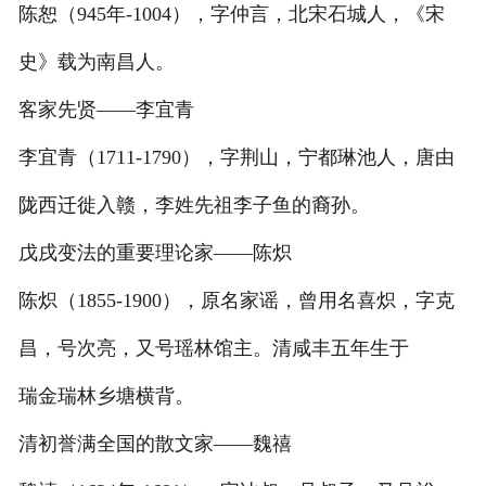
陈恕（945年-1004），字仲言，北宋石城人，《宋
史》载为南昌人。
客家先贤——李宜青
李宜青（1711-1790），字荆山，宁都琳池人，唐由
陇西迁徙入赣，李姓先祖李子鱼的裔孙。
戊戌变法的重要理论家——陈炽
陈炽（1855-1900），原名家谣，曾用名喜炽，字克
昌，号次亮，又号瑶林馆主。清咸丰五年生于
瑞金瑞林乡塘横背。
清初誉满全国的散文家——魏禧