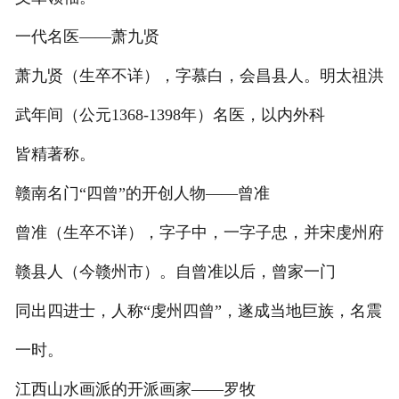
一代名医——萧九贤
萧九贤（生卒不详），字慕白，会昌县人。明太祖洪
武年间（公元1368-1398年）名医，以内外科
皆精著称。
赣南名门“四曾”的开创人物——曾准
曾准（生卒不详），字子中，一字子忠，并宋虔州府
赣县人（今赣州市）。自曾准以后，曾家一门
同出四进士，人称“虔州四曾”，遂成当地巨族，名震
一时。
江西山水画派的开派画家——罗牧