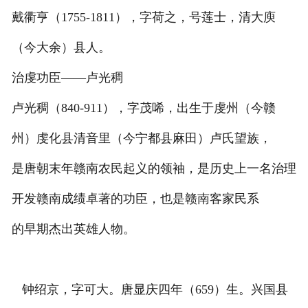
戴衢亨（1755-1811），字荷之，号莲士，清大庾
（今大余）县人。
治虔功臣——卢光稠
卢光稠（840-911），字茂唏，出生于虔州（今赣
州）虔化县清音里（今宁都县麻田）卢氏望族，
是唐朝末年赣南农民起义的领袖，是历史上一名治理
开发赣南成绩卓著的功臣，也是赣南客家民系
的早期杰出英雄人物。
钟绍京，字可大。唐显庆四年（659）生。兴国县