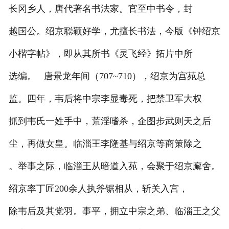
长冈乡人，唐代著名书法家。官至中书令，封
越国公。绍京聪颖好学，尤擅长书法，今版《钟绍京
小楷字帖》，即从其所书《灵飞经》拓片中所
选编。 唐景龙年间（707~710），绍京为宫苑总
监。四年，韦后将中宗李显毒死，把禁卫军大权
抓到韦氏一姓手中，荒淫嗜杀，企图步武则天之后
尘，再做女皇。临淄王李隆基与绍京等商策除之
。举事之际，临淄王从暗道入苑，会聚于绍京廨舍。
绍京率丁匠200余人执斧锯相从，斩关入宫，
除韦后及其党羽。事平，拥立中宗之弟、临淄王之父