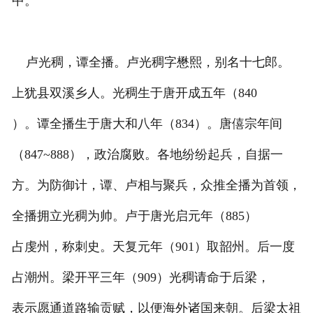
中。
卢光稠，谭全播。卢光稠字懋熙，别名十七郎。
上犹县双溪乡人。光稠生于唐开成五年（840
）。谭全播生于唐大和八年（834）。唐僖宗年间
（847~888），政治腐败。各地纷纷起兵，自据一
方。为防御计，谭、卢相与聚兵，众推全播为首领，
全播拥立光稠为帅。卢于唐光启元年（885）
占虔州，称刺史。天复元年（901）取韶州。后一度
占潮州。梁开平三年（909）光稠请命于后梁，
表示愿通道路输贡赋，以便海外诸国来朝。后梁太祖