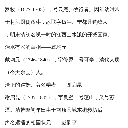
罗牧（1622-1705），号云庵、牧行者。因年幼时常
于村头厨侧放牛，故取字饭牛。宁都县钓峰人
，明末清初名噪一时的江西山水派的开派画家。
治水有术的宰相——戴均元
戴均元（1746-1840），字修原，号可亭，清代大庚
（今大余县）人。
清正的巡抚、著名学者——谢启昆
谢启昆（1737-1802），字良壁，号蕴山，又号苏
潭。清乾隆初年出生于南康县城东街步坊后。
声名远播的相国状元——戴衢亨