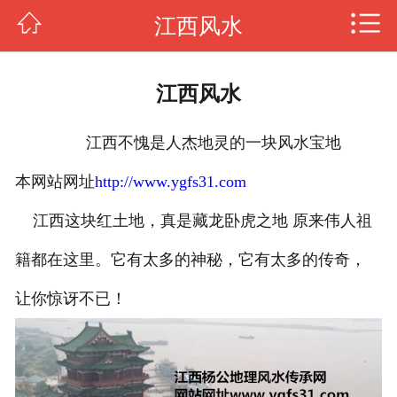
江西风水
传授风水
杨公风水
江西风水
罗盘风水
江西不愧是人杰地灵的一块风水宝地
风水知识
本网站网址
http://www.ygfs31.com
阳宅风水
江西这块红土地，真是藏龙卧虎之地 原来伟人祖
日课择日
籍都在这里。它有太多的神秘，它有太多的传奇，
四柱八字
让你惊讶不已！
图片新闻
关于我们