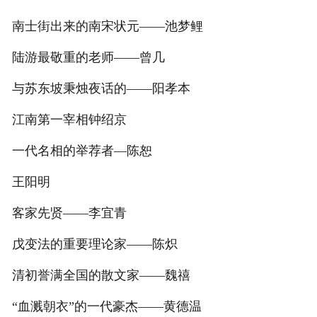
南士街出来的南宋状元——池梦鲤
陆游最敬重的老师——曾几
与苏东坡秉烛夜话的——阳孝本
江南第一宰相钟绍京
一代名相的举荐者—陈恕
王阳明
客家先贤——李宜青
戊变法的重要理论家——陈炽
清初誉满全国的散文家——魏禧
“血溅朝衣”的一代豪杰——黄德温