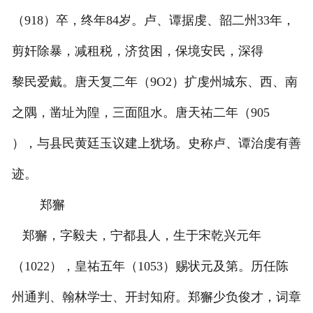
（918）卒，终年84岁。卢、谭据虔、韶二州33年，
剪奸除暴，减租税，济贫困，保境安民，深得
黎民爱戴。唐天复二年（9O2）扩虔州城东、西、南
之隅，凿址为隍，三面阻水。唐天祐二年（905
），与县民黄廷玉议建上犹场。史称卢、谭治虔有善
迹。
郑獬
郑獬，字毅夫，宁都县人，生于宋乾兴元年
（1022），皇祐五年（1053）赐状元及第。历任陈
州通判、翰林学士、开封知府。郑獬少负俊才，词章