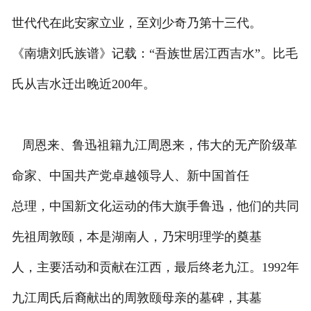
世代代在此安家立业，至刘少奇乃第十三代。
《南塘刘氏族谱》记载：“吾族世居江西吉水”。比毛
氏从吉水迁出晚近200年。
周恩来、鲁迅祖籍九江周恩来，伟大的无产阶级革
命家、中国共产党卓越领导人、新中国首任
总理，中国新文化运动的伟大旗手鲁迅，他们的共同
先祖周敦颐，本是湖南人，乃宋明理学的奠基
人，主要活动和贡献在江西，最后终老九江。1992年
九江周氏后裔献出的周敦颐母亲的墓碑，其墓