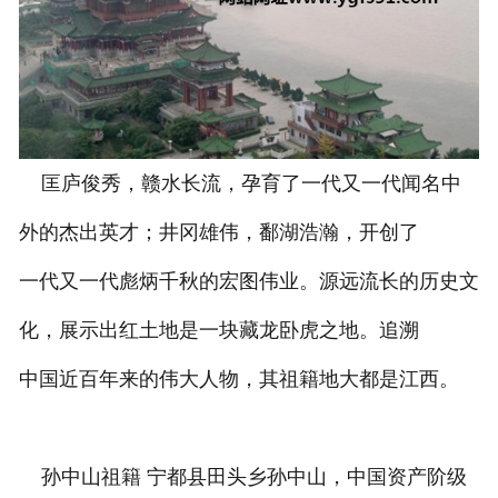
风水名著
最新动态
传授内容
匡庐俊秀，赣水长流，孕育了一代又一代闻名中
弟子感言
外的杰出英才；井冈雄伟，鄱湖浩瀚，开创了
一代又一代彪炳千秋的宏图伟业。源远流长的历史文
化，展示出红土地是一块藏龙卧虎之地。追溯
中国近百年来的伟大人物，其祖籍地大都是江西。
孙中山祖籍 宁都县田头乡孙中山，中国资产阶级