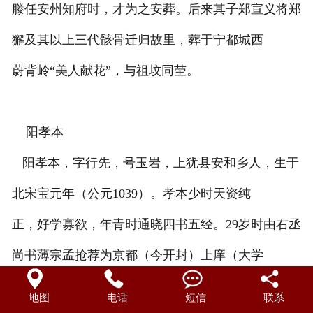
滕任安州知府时，才为之安葬。后来其子郑宣义将郑
獬及其以上三代骸骨迁归故里，葬于宁都城西
蔚背岭“美人献花”，与祖坟同茔。
阳孝本
阳孝本，字行先，号玉岩，上犹县安和乡人，生于
北宋宝元年（公元1039）。孝本少时天资纯
正，好学寡欲，年青时通晓四书五经。29岁时由右丞
尚书薄宗孟抢荐为京都（今开封）上庠（大学
）馆师。孝本长期追求寺庙、隐士的生活，加上受当
地图
电话
短信
联系