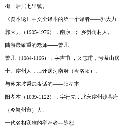
街，后居七里镇。
《资本论》中文全译本的第一个译者——郭大力
郭大力（1905-1976），南康三江乡斜角村人。
陆游最敬重的老师——曾几
曾几（1084-1166），字吉甫 ，又志甫，号茶山居
士。虔州人，后迁居河南府（今洛阳）。
与苏东坡秉烛夜话的——阳孝本
阳孝本（1039-1122），字行先，北宋虔州赣县府
（今赣州市）人。
一代名相寇准的举荐者—陈恕