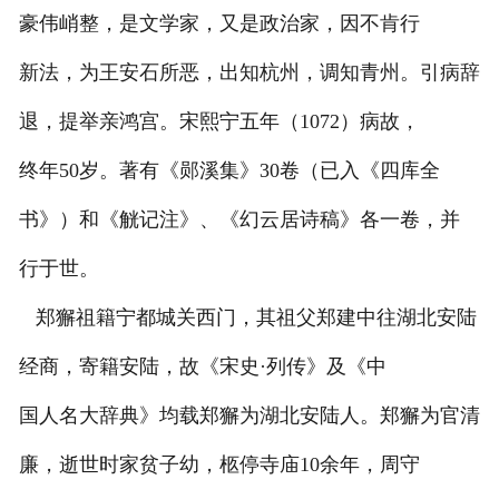
豪伟峭整，是文学家，又是政治家，因不肯行
新法，为王安石所恶，出知杭州，调知青州。引病辞
退，提举亲鸿宫。宋熙宁五年（1072）病故，
终年50岁。著有《郧溪集》30卷（已入《四库全
书》）和《觥记注》、《幻云居诗稿》各一卷，并
行于世。
郑獬祖籍宁都城关西门，其祖父郑建中往湖北安陆
经商，寄籍安陆，故《宋史·列传》及《中
国人名大辞典》均载郑獬为湖北安陆人。郑獬为官清
廉，逝世时家贫子幼，柩停寺庙10余年，周守