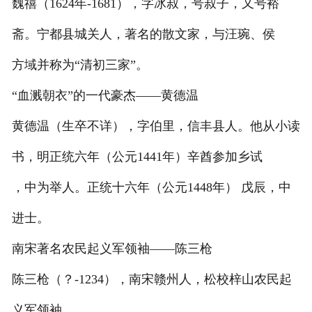
魏禧（1624年-1681），字冰叔，号叔子，又号裕
斋。宁都县城关人，著名的散文家，与汪琬、侯
方域并称为“清初三家”。
“血溅朝衣”的一代豪杰——黄德温
黄德温（生卒不详），字伯里，信丰县人。他从小读
书，明正统六年（公元1441年）辛酋参加乡试
，中为举人。正统十六年（公元1448年） 戊辰，中
进士。
南宋著名农民起义军领袖——陈三枪
陈三枪（？-1234），南宋赣州人，松校梓山农民起
义军领袖。