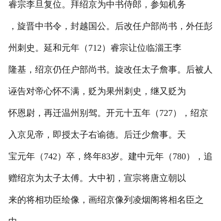
睿宗李旦复位。拜绍京为中书侍郎，参知机务
，旋晋中书令，封越国公。后改任户部尚书，外任彭
州刺史。延和元年（712）睿宗让位临淄王李
隆基，绍京仍任户部尚书。旋改任太子詹事。后被人
诬告对帝心怀不满，贬为果州刺史，继又贬为
怀恩尉，再迁温州别驾。开元十五年（727），绍京
入京见帝，即授太子右谕德。后迁少詹事。天
宝元年（742）卒，终年83岁。建中元年（780），追
赠绍京为太子太傅。大中初，宣宗将唐立朝以
来的将相功臣绘像，画绍京像列凌烟阁将相名臣之